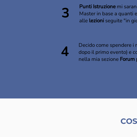
Punti Istruzione
mi saran
3
Master in base a quanti 
alle
lezioni
seguite "in gi
Decido come spendere i 
4
dopo il primo evento) e c
nella mia sezione
Forum 
COS