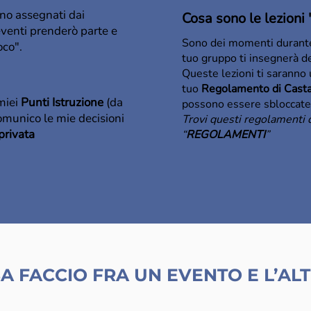
no assegnati dai
Cosa sono le lezioni 
eventi prenderò parte e
Sono dei momenti durante 
oco".
tuo gruppo ti insegnerà del
Queste lezioni ti saranno 
tuo
Regolamento di Cast
miei
Punti Istruzione
(da
possono essere sbloccate
omunico le mie decisioni
Trovi questi regolamenti 
privata
“
REGOLAMENTI
”
A FACCIO FRA UN EVENTO E L’AL