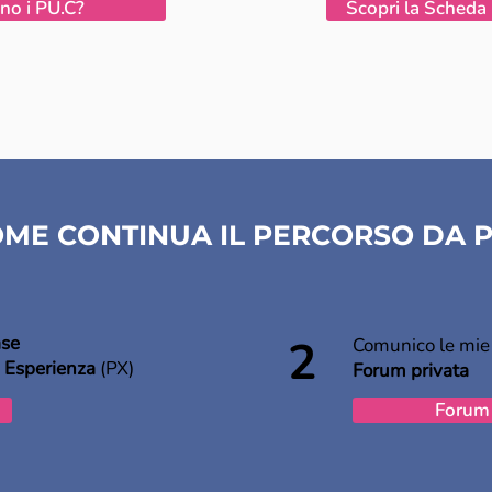
no i PU.C?
Scopri la Scheda
ME CONTINUA IL PERCORSO DA 
ase
2
C
omunico le mie 
 Esperienza
(PX)
Forum privata
Forum