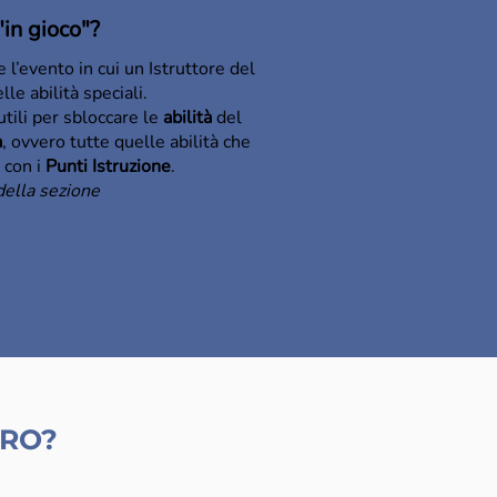
"in gioco"?
l’evento in cui un Istruttore del
le abilità speciali.
utili per sbloccare le
abilità
del
a
, ovvero tutte quelle abilità che
 con i
Punti Istruzione
.
della sezione
TRO?