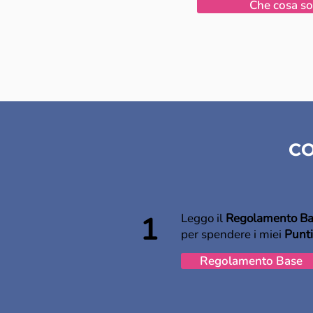
Che cosa so
CO
1
Leggo il
Regolamento B
per spendere i miei
Punti
Regolamento Base