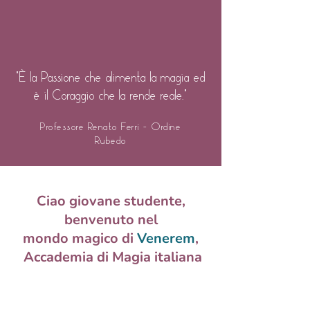
"È la Passione che alimenta la magia ed
è il Coraggio che la rende reale."
Professore Renato Ferri - Ordine
Rubedo
Ciao giovane studente,
benvenuto nel
mondo magico di
Venerem
,
Accademia di Magia italiana