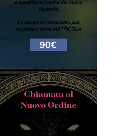
e specificare il nome del nuovo
studente.
Lo studente interessato può
registrarsi come MATRICOLA
90€
Chiamata al
Nuovo Ordine
Biglietto per giocatori interessati a dare
una mano allo staff in determinate fasce
orarie.