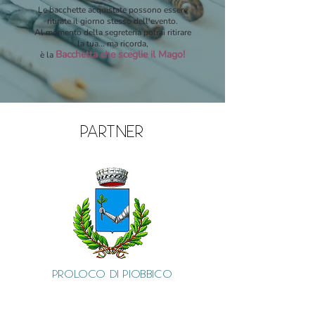
Le bacchette acquistate possono essere
ritirate il giorno stesso dell'evento.
Al momento della segreteria potrai ritirare
la tua... ma ricorda,
Bacchetta che sceglie il Mago!
è la
PARTNER
PROLOCO DI PIOBBICO