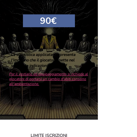
Cosa comprende il biglietto:
- "Passaporto Magico"
90€
La scontistica applicata rappresenta
l'impegno che il giocatore mette nel
seguire le indicazioni dello staff
Per il vestiario ed equipaggiamento si richiede al
giocatore di portarsi un cambio d'abiti consono
all'ambientazione.
LIMITE ISCRIZIONI