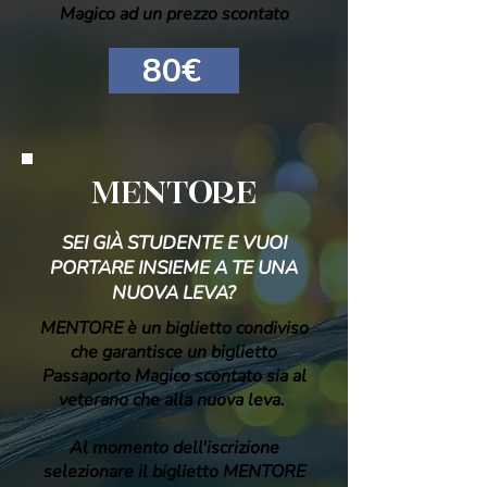
Magico ad un prezzo scontato
80€
MENTORE
SEI GIÀ STUDENTE E VUOI
PORTARE INSIEME A TE UNA
NUOVA LEVA?
MENTORE è un biglietto condiviso
che garantisce un biglietto
Passaporto Magico scontato sia al
veterano che alla nuova leva.
Al momento dell'iscrizione
selezionare il biglietto MENTORE