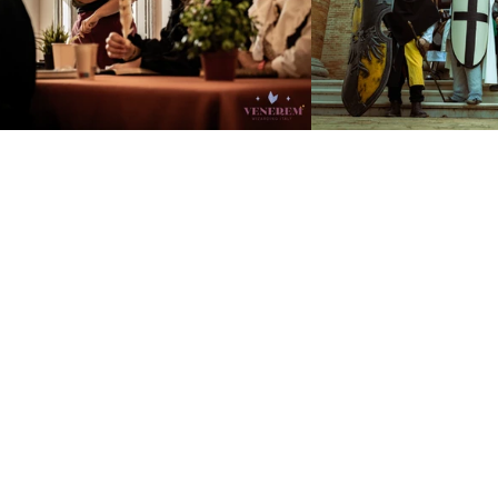
CHI SIAMO
o di amici appassionati di giochi di ruolo, la
Squa
ociazione di gioco di ruolo dal vivo che organizza i
hi medievali nella provincia di Pesaro e Urbino da
 sempre divertire chi ci sceglie per
vivere emozion
r passare in modo piacevole ed alternativo una d