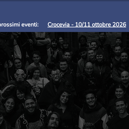
LENDARIO
VENEREM - Wizarding Italy
DE PROFUNDIS
GAL
prossimi eventi:
Crocevia - 10/11 ottobre 2026
-Opera in blu 10-11 maggio 2025