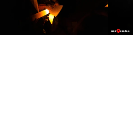
Nata da un grupp
diventata un'ass
splendidi borg
Cerchiamo di far
solo pe