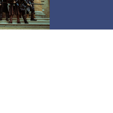
dra dei Falchi
è
 propri eventi in
l lontano 2001.
anti avventure
o
omenica.